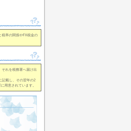
と税率の関係やFX税金の
、それを税務署へ届け出
に記載し、その翌年の2
務署に用意されています。