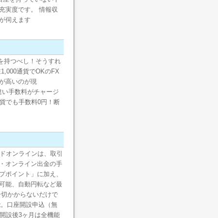
充実度です。 情報収
が伺えます
座を持つべし！そうすれ
000通貨でOKのFX
が高いのが現
は違い手数料がチャージ
通貨でも手数料0円！断
ンドオンラインは、取引
・オンライン出金の手
プポイント」に加え、
可能、自動円転など最
一切かからないだけで
能。口座開設申込（無
開設後3ヶ月は全機能