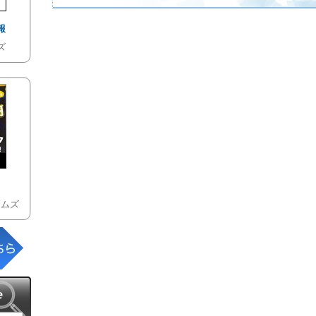
報
ズ
テムズ