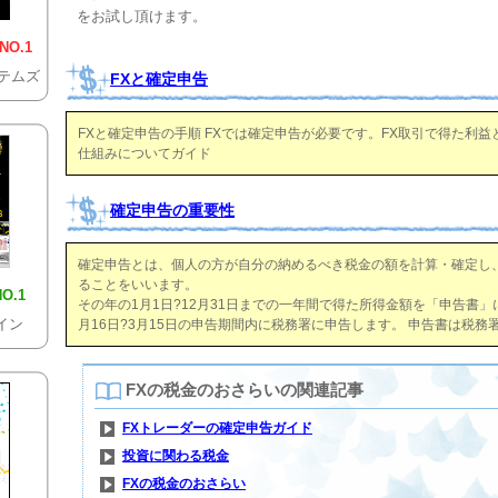
をお試し頂けます。
O.1
テムズ
FXと確定申告
FXと確定申告の手順 FXでは確定申告が必要です。FX取引で得た利益
仕組みについてガイド
確定申告の重要性
確定申告とは、個人の方が自分の納めるべき税金の額を計算・確定し
ることをいいます。
.1
その年の1月1日?12月31日までの一年間で得た所得金額を「申告書」
イン
月16日?3月15日の申告期間内に税務署に申告します。 申告書は税
FXの税金のおさらいの関連記事
FXトレーダーの確定申告ガイド
投資に関わる税金
FXの税金のおさらい