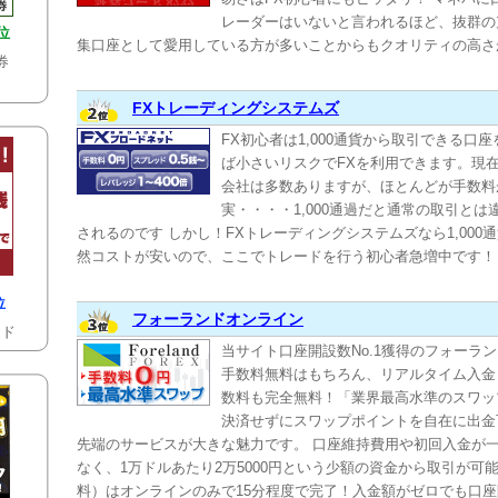
レーダーはいないと言われるほど、抜群の
位
集口座として愛用している方が多いことからもクオリティの高さ
券
FXトレーディングシステムズ
FX初心者は1,000通貨から取引できる口
ば小さいリスクでFXを利用できます。現在1,
会社は多数ありますが、ほとんどが手数料
実・・・・1,000通過だと通常の取引と
されるのです しかし！FXトレーディングシステムズなら1,000
然コストが安いので、ここでトレードを行う初心者急増中です！
位
フォーランドオンライン
ード
当サイト口座開設数No.1獲得のフォーラ
手数料無料はもちろん、リアルタイム入金
数料も完全無料！「業界最高水準のスワッ
決済せずにスワップポイントを自在に出金
先端のサービスが大きな魅力です。 口座維持費用や初回入金が
なく、1万ドルあたり2万5000円という少額の資金から取引が可
料）はオンラインのみで15分程度で完了！入金額がゼロでも口座