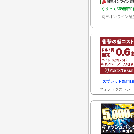
くりっく365部門1
岡三オンライン証
スプレッド部門1
フォレックストレ