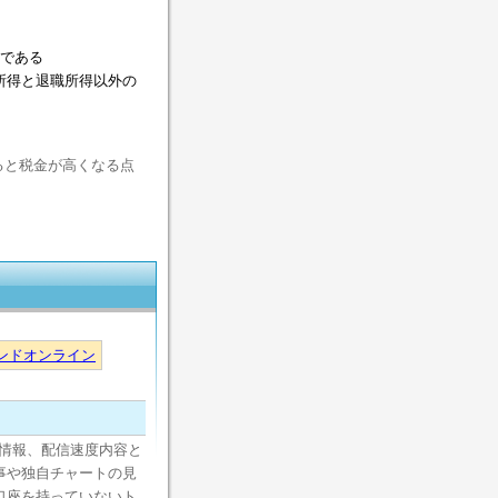
である
与所得と退職所得以外の
ると税金が高くなる点
ンドオンライン
情報、配信速度内容と
事や独自チャートの見
口座を持っていないト