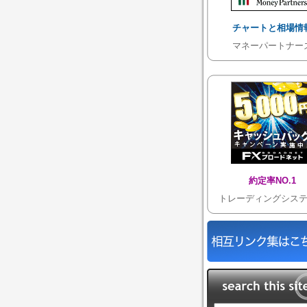
チャートと相場情
マネーパートナー
約定率NO.1
トレーディングシス