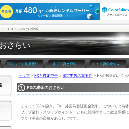
イド くりっく365とFX比較
のおさらい
FXトレード別節税法
株式投資と節税
ＦＸ投資税金くん
トップ
>
FXと確定申告
>
確定申告の重要性
> FXの税金のおさら
FXの税金のおさらい
くりっく365を除き、FX（外国為替証拠金取引）については為
ワップ金利（スワップポイント）ともに雑所得として総合課税に
つまり申告の必要があるわけです。