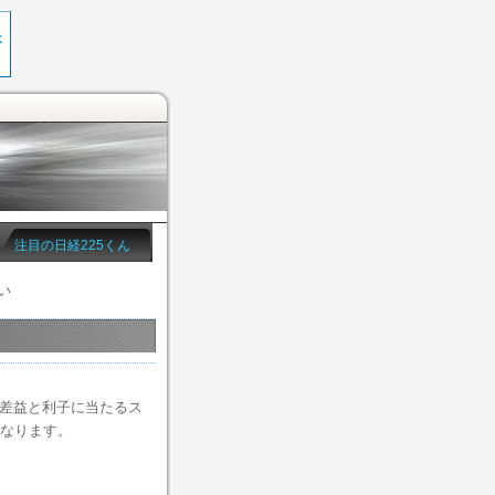
注目の日経225くん
い
替差益と利子に当たるス
なります。