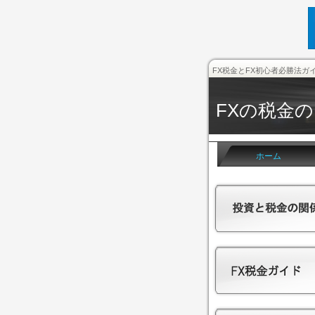
FX税金とFX初心者必勝法ガ
FXの税金
ホーム