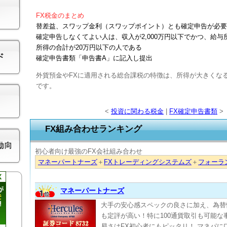
FX税金のまとめ
替差益、スワップ金利（スワップポイント）とも確定申告が必要
確定申告しなくてよい人は、収入が2,000万円以下でかつ、給
所得の合計が20万円以下の人である
確定申告書類「申告書A」に記入し提出
外貨預金やFXに適用される総合課税の特徴は、所得が大きくな
です。
<
投資に関わる税金
|
FX確定申告書類
>
FX組み合わせランキング
初心者向け最強のFX会社組み合わせ
マネーパートナーズ
＋
FXトレーディングシステムズ
＋
フォーラ
マネーパートナーズ
大手の安心感スペックの良さに加え、為替
も定評が高い！特に100通貨取引も可能な
易さはFX初心者にもピッタリ！ マネパに